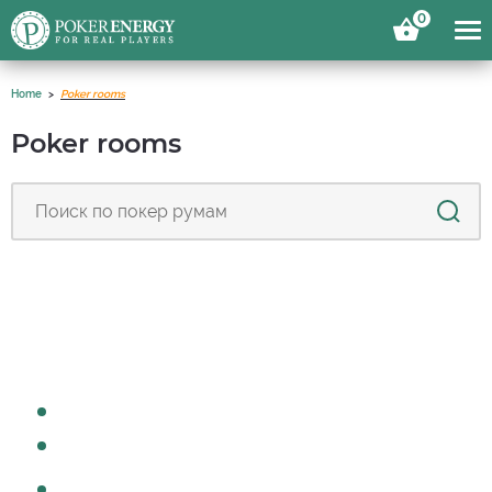
0
Home
​Poker rooms
Poker rooms
ENG Получай больше с
Pokerenergy!
Покер-румы по всему миру
Бесплатный софт и майнинг
Уникальная бонусная программа для наших