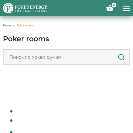
0
Home
​Poker rooms
Poker rooms
ENG Получай больше с
Pokerenergy!
Покер-румы по всему миру
Бесплатный софт и майнинг
Уникальная бонусная программа для наших