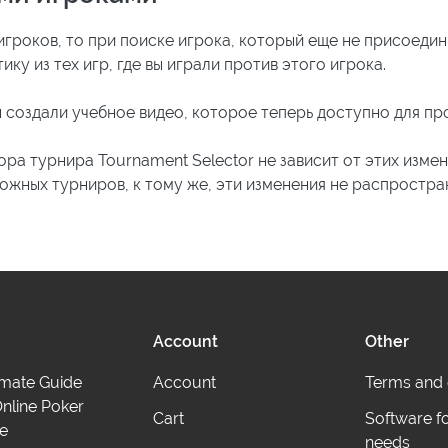
игроков, то при поиске игрока, который еще не присоедин
ку из тех игр, где вы играли против этого игрока.
 создали учебное видео, которое теперь доступно для про
ра турнира Tournament Selector не зависит от этих измен
ожных турниров, к тому же, эти изменения не распростран
Account
Other
imate Guide
Account
Terms and 
nline Poker
Cart
Software f
e
needs