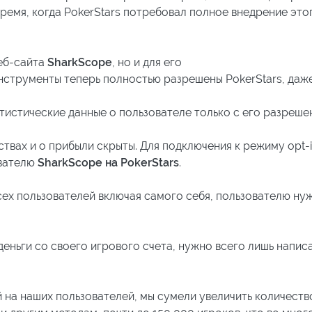
ремя, когда PokerStars потребовал полное внедрение этог
веб-сайта
SharkScope
, но и для его
нструменты теперь полностью разрешены PokerStars, даж
тистические данные о пользователе только с его разреше
твах и о прибыли скрыты. Для подключения к режиму opt-
ователю
SharkScope на PokerStars
.
ех пользователей включая самого себя, пользователю ну
деньги со своего игрового счета, нужно всего лишь напис
 на наших пользователей, мы сумели увеличить количество