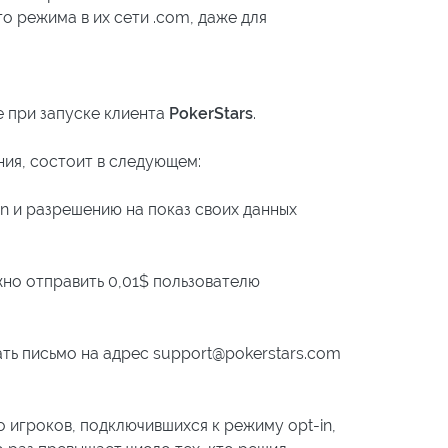
о режима в их сети .com, даже для
е при запуске клиента
PokerStars
.
ния, состоит в следующем:
in и разрешению на показ своих данных
жно отправить 0,01$ пользователю
ать письмо на адрес
support@pokerstars.com
 игроков, подключившихся к режиму opt-in,