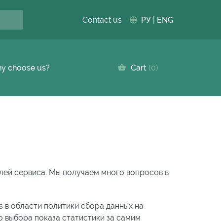
Contact us
РУ
|
ENG
y choose us?
Cart
0
елей сервиса. Мы получаем много вопросов в
s в области политики сбора данных на
о выбора показа статистики за самим