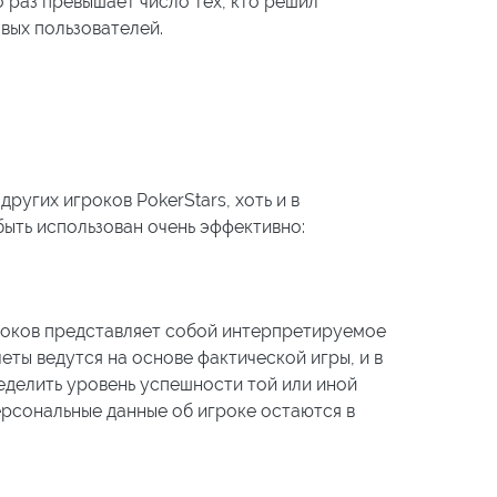
о раз превышает число тех, кто решил
вых пользователей.
ругих игроков PokerStars, хоть и в
ыть использован очень эффективно:
гроков представляет собой интерпретируемое
еты ведутся на основе фактической игры, и в
делить уровень успешности той или иной
ерсональные данные об игроке остаются в