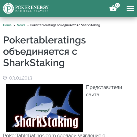
0
Home
News
Pokertableratings объединяется с SharkStaking
Pokertableratings
объединяется с
SharkStaking
03.01.2013
Представители
сайта
PokerTableRatings.com сделали заявление о