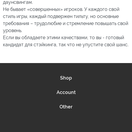
даунсвингам.
Не бывает «совершенных» игроков. У каждого свой
стиль игры, каждый подвержен тильту, но основные
требования – трудолюбие и стремление повышать свой
уровень.
Если вы обладаете этими качествами, то вы - готовый
кандидат для стэйкинга, так что не упустите свой шанс.
Shop
Account
Other