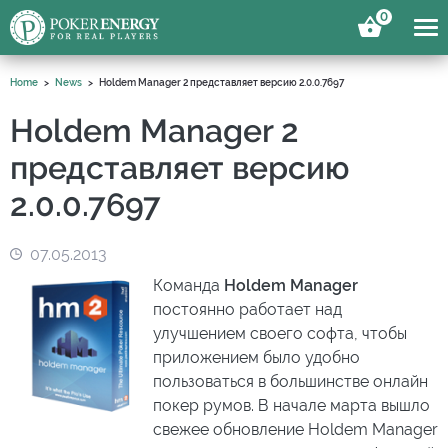
0
Home
News
Holdem Manager 2 представляет версию 2.0.0.7697
Holdem Manager 2
представляет версию
2.0.0.7697
07.05.2013
Команда
Holdem Manager
постоянно работает над
улучшением своего софта, чтобы
приложением было удобно
пользоваться в большинстве онлайн
покер румов. В начале марта вышло
свежее обновление Holdem Manager